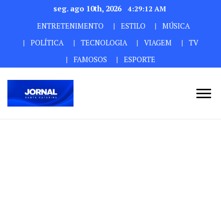
seg. ago 10th, 2026
4:29:14 AM
ENTRETENIMENTO
ESTILO
MÚSICA
POLÍTICA
TECNOLOGIA
VIAGEM
TV
FAMOSOS
ESPORTE