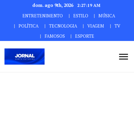
dom. ago 9th, 2026
2:27:21 AM
ENTRETENIMENTO
ESTILO
MÚSICA
POLÍTICA
TECNOLOGIA
VIAGEM
TV
FAMOSOS
ESPORTE