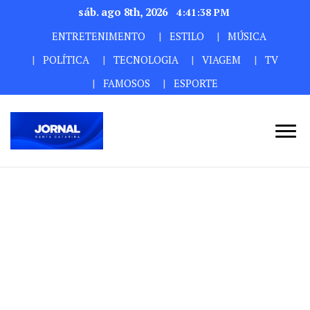
sáb. ago 8th, 2026
4:41:40 PM
ENTRETENIMENTO
ESTILO
MÚSICA
POLÍTICA
TECNOLOGIA
VIAGEM
TV
FAMOSOS
ESPORTE