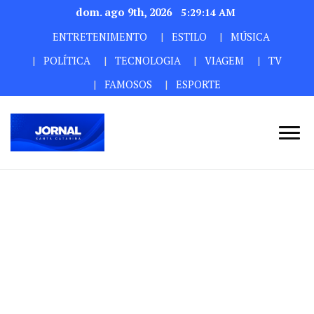
dom. ago 9th, 2026
5:29:14 AM
ENTRETENIMENTO
ESTILO
MÚSICA
POLÍTICA
TECNOLOGIA
VIAGEM
TV
FAMOSOS
ESPORTE