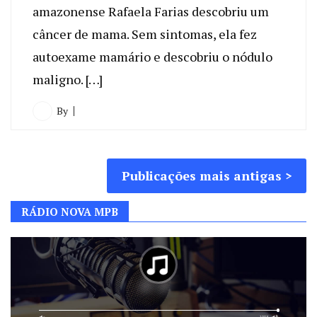
amazonense Rafaela Farias descobriu um
câncer de mama. Sem sintomas, ela fez
autoexame mamário e descobriu o nódulo
maligno. […]
By
Navegação
Publicações mais antigas
por
RÁDIO NOVA MPB
posts