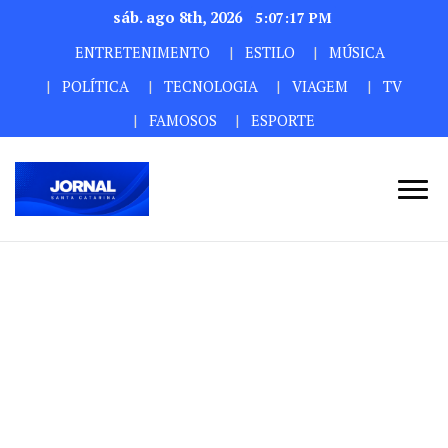
sáb. ago 8th, 2026
5:07:19 PM
ENTRETENIMENTO
ESTILO
MÚSICA
POLÍTICA
TECNOLOGIA
VIAGEM
TV
FAMOSOS
ESPORTE