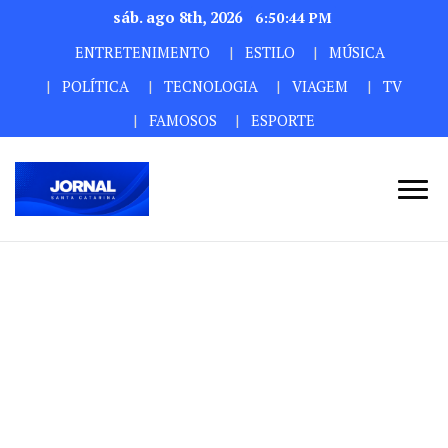
sáb. ago 8th, 2026
6:50:46 PM
ENTRETENIMENTO
ESTILO
MÚSICA
POLÍTICA
TECNOLOGIA
VIAGEM
TV
FAMOSOS
ESPORTE