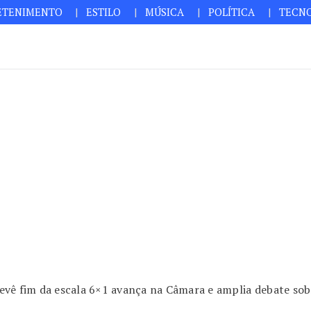
ETENIMENTO
ESTILO
MÚSICA
POLÍTICA
TECN
evê fim da escala 6×1 avança na Câmara e amplia debate so